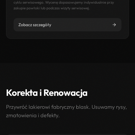
cyklu serwisowego. Wycenę dopasowujemy indywidualnie przy
zakupie powłoki lub podczas wizyty serwisowej.
Zobacz szczegóły
Korekta i Renowacja
Przywróć lakierowi fabryczny blask. Usuwamy rysy,
zmatowienia i defekty.