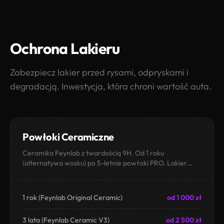
Ochrona Lakieru
Zabezpiecz lakier przed rysami, odpryskami i
degradacją. Inwestycja, która chroni wartość auta.
Powłoki Ceramiczne
Ceramika Feynlab z twardością 9H. Od 1 roku
(alternatywa wosku) po 5-letnie powłoki PRO. Lakier
chroniony, auto myje się samo.
1 rok (Feynlab Original Ceramic)
od 1 000 zł
3 lata (Feynlab Ceramic V3)
od 2 500 zł