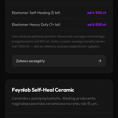
Elastomer Self-Healing (5 lat)
od 4 500 zł
Elastomer Heavy Duty (7+ lat)
od 6 500 zł
Ceny dotyczą aplikacji powłoki. Nowe auto wymaga minimalnego
przygotowania (od 500 zł). Auto z rysami wymaga korekty lakieru
(od 1 200 zł) — zakres ustalamy podczas bezpłatnych oględzin.
Zobacz szczegóły
Feynlab Self-Heal Ceramic
Ceramika z pamięcią kształtu. Według producenta
najgrubsza powłoka ceramiczna na rynku (do 15 µm
warstwowana), zamykająca mikrorysy pod wpływem
ciepła. W Warszawie dostępna wyłącznie u nas.