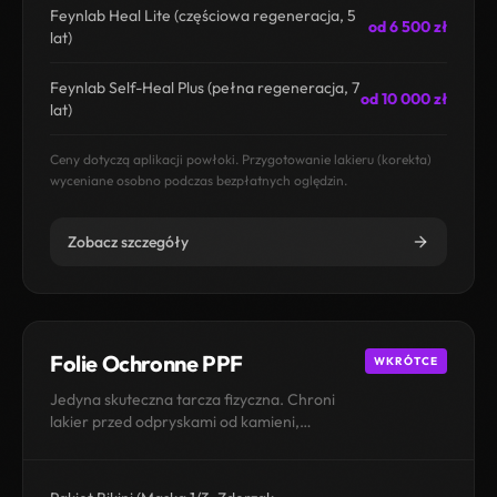
Feynlab Heal Lite (częściowa regeneracja, 5
od 6 500 zł
lat)
Feynlab Self-Heal Plus (pełna regeneracja, 7
od 10 000 zł
lat)
Ceny dotyczą aplikacji powłoki. Przygotowanie lakieru (korekta)
wyceniane osobno podczas bezpłatnych oględzin.
Zobacz szczegóły
Folie Ochronne PPF
WKRÓTCE
Jedyna skuteczna tarcza fizyczna. Chroni
lakier przed odpryskami od kamieni,
obcierkami parkingowymi i aktami
wandalizmu.