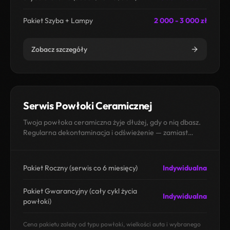
Pakiet Szyba + Lampy
2 000 - 3 000 zł
Zobacz szczegóły
Serwis Powłoki Ceramicznej
Twoja powłoka ceramiczna żyje dłużej, gdy o nią dbasz.
Regularna dekontaminacja i odświeżenie — zamiast
kosztownej wymiany za kilka lat.
Pakiet Roczny (serwis co 6 miesięcy)
Indywidualna
Pakiet Gwarancyjny (cały cykl życia
Indywidualna
powłoki)
Cena pakietu zależy od typu powłoki, wielkości auta i wybranego