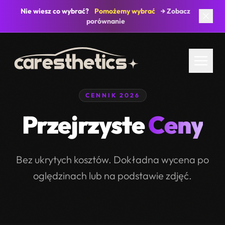
Nie wiesz co wybrać?
Pomożemy wybrać
→ Zobacz
799 092 822
porównanie
CENNIK 2026
Przejrzyste
Ceny
Bez ukrytych kosztów. Dokładna wycena po
oględzinach lub na podstawie zdjęć.