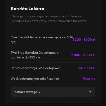
Korekta Lakieru
Chirurgiczna precyzja dla Twojego auta. Trwałe
usuwanie rys i defektów, które przywraca lakierowi
fabryczną głębię i szklistość.
One Step (Odświeżenie - usunięcie do 60%
1 200 - 1 600 zł
rys)
Two Step (Korekta Dwuetapowa -
2 000 - 2 500 zł
usunięcie do 85% rys)
Pełna Renowacja (Wieloetapowa)
od 3 000 zł
Wosk ochronny (na zakończenie)
W cenie
Zobacz szczegóły