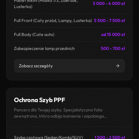
Pakiet Bikini (Maska 1/3, Zderzak,
3 000 - 4 000 zł
Lusterka)
Full Front (Cały przód, Lampy, Lusterka)
5 500 - 7 500 zł
Full Body (Całe auto)
od 15 000 zł
Zabezpieczenie lamp przednich
500 - 700 zł
Zobacz szczegóły
Ochrona Szyb PPF
Pancerz dla Twojej szyby. Specjalistyczna folia
zewnętrzna, która odbija kamienie i zapobiega
pęknięciom.
Szyba czołowa (Sedan/Kombi/SUV)
1 500 - 2 500 zł