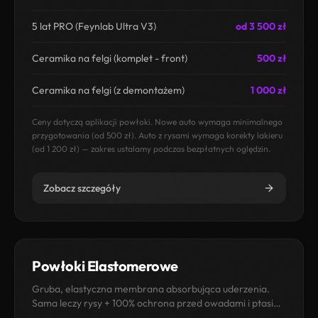
5 lat PRO (Feynlab Ultra V3)
od 3 500 zł
Ceramika na felgi (komplet - front)
500 zł
Ceramika na felgi (z demontażem)
1 000 zł
Ceny dotyczą aplikacji powłoki. Nowe auto wymaga minimalnego
przygotowania (od 500 zł). Auto z rysami wymaga korekty lakieru
(od 1 200 zł) — zakres ustalamy podczas bezpłatnych oględzin.
Zobacz szczegóły
Powłoki Elastomerowe
Gruba, elastyczna membrana absorbująca uderzenia.
Sama leczy rysy + 100% ochrona przed owadami i ptasimi
odchodami. Trwałość minimum 5 lat.